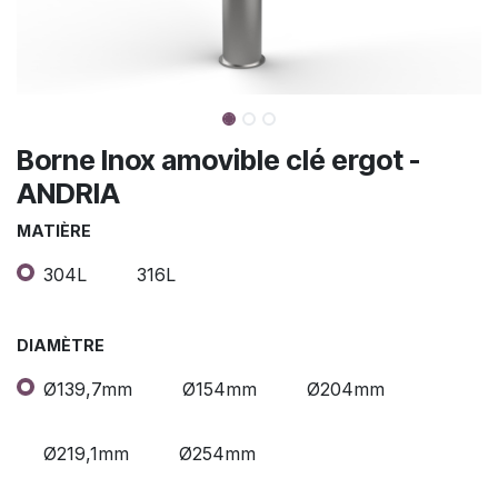
Borne Inox amovible clé ergot -
ANDRIA
MATIÈRE
304L
316L
DIAMÈTRE
Ø139,7mm
Ø154mm
Ø204mm
Ø219,1mm
Ø254mm