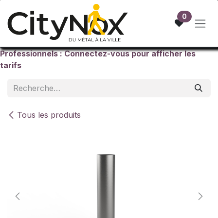
Se rendre au contenu
0
Professionnels : Connectez-vous pour afficher les
tarifs
Tous les produits