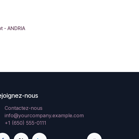
ot - ANDRIA
ejoignez-nous
Contactez-nous
info@yourcompany.example.com
+1 (650) 555-0111