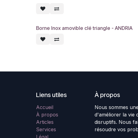
Borne Inox amovible clé triangle - ANDRIA
Liens utiles
À propos
Accueil
Nous sommes une é
À propos
d'améliorer la vie
Articles
disruptifs. Nous f
Services
résoudre vos pro
Légal