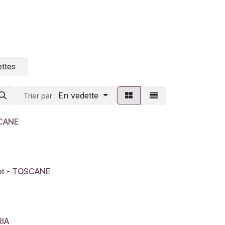
ettes
En vedette
Trier par :
SCANE
got - TOSCANE
RIA