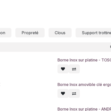
ion
Propreté
Clous
Support trottin
Borne Inox sur platine - TO
E
Borne Inox amovible clé er
Borne Inox sur platine - AND