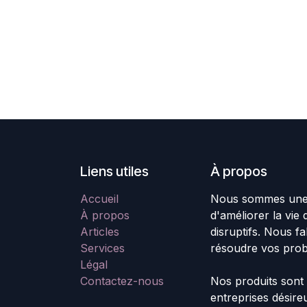
Liens utiles
À propos
Accueil
Nous sommes une é
À propos
d'améliorer la vie
Articles
disruptifs. Nous f
Services
résoudre vos pro
Légal
Contactez-nous
Nos produits sont
entreprises désire