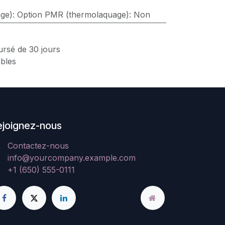
ge)
:
Option PMR (thermolaquage): Non
ursé de 30 jours
ables
ejoignez-nous
Contactez-nous
info@yourcompany.example.com
+1 (650) 555-0111