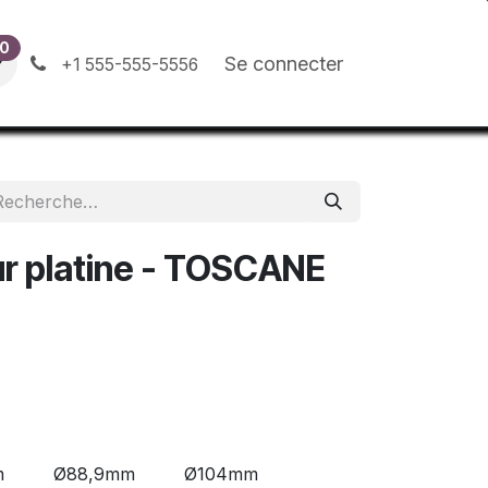
0
ion
Contactez-nous
Blog
Se connecter
+1 555-555-5556
sur platine - TOSCANE
m
Ø88,9mm
Ø104mm