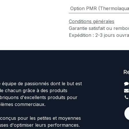
Option PMR (Thermolaqua
Conditions générales
Garantie satisfait ou rembo
Expédition : 2-3 jours ouvr
R
quipe de passionnés dont le but est
 de chacun grâce à des produits
abriquons d'excellents produits pour
blèmes commerciaux.
 conçus pour les petites et moyennes
uses d'optimiser leurs performances.