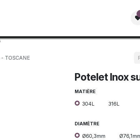
Accueil
Mobilier Urbain
Boutique
Documentat
s
ne - TOSCANE
Potelet Inox 
MATIÈRE
304L
316L
DIAMÈTRE
Ø60,3mm
Ø76,1m