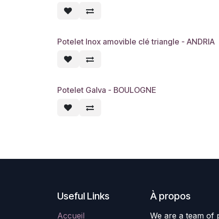
Potelet Inox amovible clé triangle - ANDRIA
Potelet Galva - BOULOGNE
7 jours
Useful Links
À propos
Accueil
We are a team of 