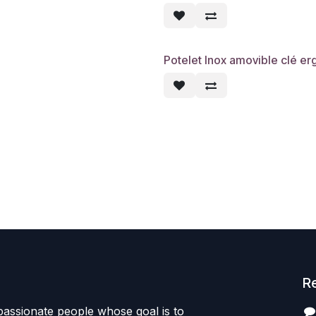
Potelet Inox amovible clé er
R
passionate people whose goal is to