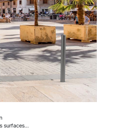
on
es surfaces…