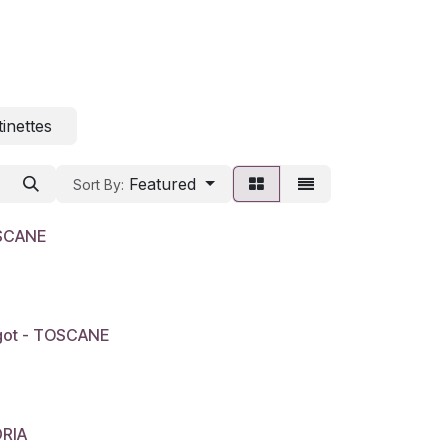
inettes
Featured
Sort By:
OSCANE
rgot - TOSCANE
DRIA