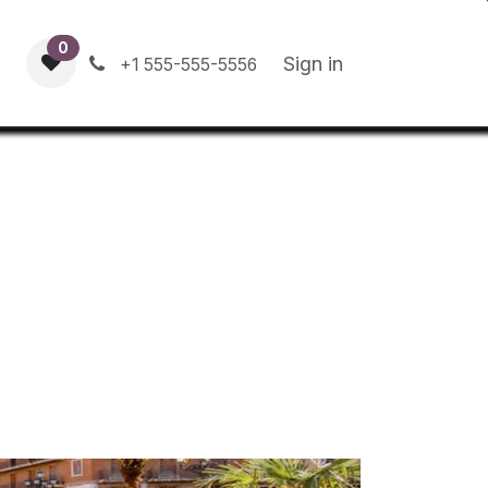
0
Contact us
Blog
Sign in
+1 555-555-5556