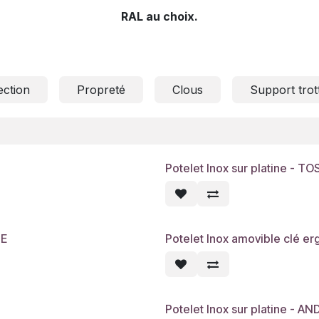
RAL au choix.
ection
Propreté
Clous
Support trott
Potelet Inox sur platine - T
NE
Potelet Inox amovible clé e
Potelet Inox sur platine - AN